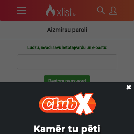
Aizmirsu paroli
Lūdzu, ievadi savu lietotājvārdu un e-pastu:
Restore password
✖