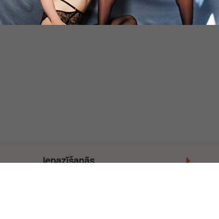
Iepazīšanās
Pilsētas