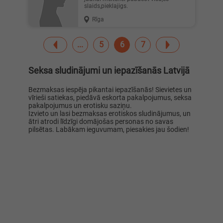
slaids,pieklajigs.
Rīga
5
6
7
Seksa sludinājumi un iepazīšanās Latvijā
Bezmaksas iespēja pikantai iepazīšanās! Sievietes un
vīrieši satiekas, piedāvā eskorta pakalpojumus, seksa
pakalpojumus un erotisku saziņu.
Izvieto un lasi bezmaksas erotiskos sludinājumus, un
ātri atrodi līdzīgi domājošas personas no savas
pilsētas. Labākam ieguvumam, piesakies jau šodien!