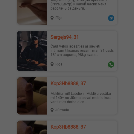
Ищу женщину, готовую приехать
(Рига, центр) и какой часик меня
развлечь за деньги.
Rīga
Адeль, 19
Sarlo..., 21
Sergejs94, 31
Čau! Vēlos iepazīties ar sievieti
intīmām tikšanās reizēm, man 31 gads,
181cm augums, 98kg svars...
Rīga
Eva, 27
Good❤..., 24
Kop3Hb8888, 37
Meklēju milf Labdien . Meklēju vecāku
milf 40+ no Jūrmalas vai mobilu kura
var tikties darba dien...
Jūrmala
Carin..., 28
Яночка, 18
Kop3Hb8888, 37