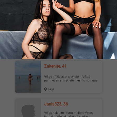
Sponsorēšana Sievieti mazā augumau
-45
Valmiera
Sergej2020, 45
Сигулда спит? Привет! Пообщаюсь с
девушкой с Сигулды или рядом...
Можем тут пообщаться или встре...
Sigulda
Zakenite, 41
Vēlos mīlēties ar sievietem Vēlos
pamileties ar sievietēm esmu no rigas
Rīga
Janis323, 36
Velos neķiteru jaunu meiteni Velos
jaunai meitenei pabucot visu,es