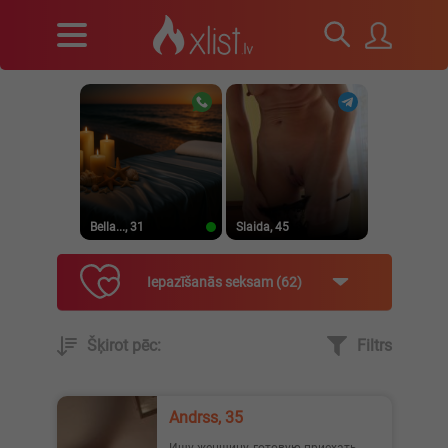
Bella..., 31
Slaida, 45
Iepazīšanās seksam
62
Šķirot pēc:
Filtrs
Tatjana, 25
Sabine, 20
Andrss, 35