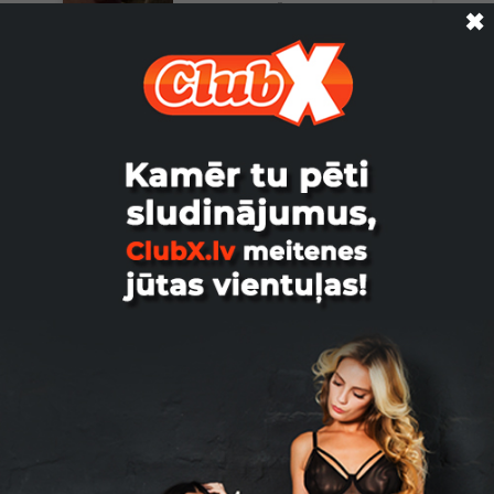
Mobilu mauku Čau , meklēju mobilu
✖
sievieti sexam auto publiska parkinga
šovakar vai citas neparas...
Jūrmala
Kop3Hb8888, 37
Meklēju sievieti 40+ Labdien . Meklēju
vecāku paklausīgu sievieti 40+ , Kurai
patik jaunaki domin...
Jūrmala
Kop3Hb8888, 37
Paklausīgu sievieti Labdien . Tiek
meklēta paklausīga kautrīga sieviete
kura ikdiena ir laba un p...
Jūrmala
braucosais, 64