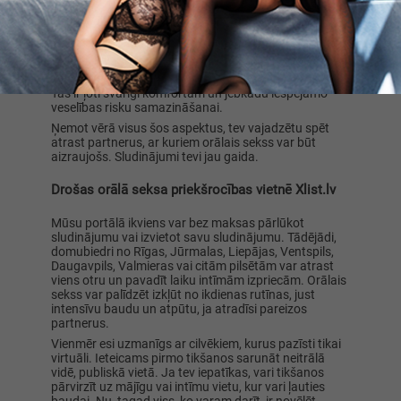
sniegs vairāk baudas un būs vairāk ieinteresēts tavā
apmierinātībā. Tas ir īpaši svarīgi orālā akta laikā, jo
tas ir visintīmākais veids, kā stimulēt ļoti jutīgās
ķermeņa daļas.
Vēl viens svarīgs aspekts ir higiēna. Nodrošini, lai gan
tu, gan tavs partneris uzturētu labu personīgo higiēnu.
Tas ir ļoti svarīgi komfortam un jebkādu iespējamo
veselības risku samazināšanai.
Ņemot vērā visus šos aspektus, tev vajadzētu spēt
atrast partnerus, ar kuriem orālais sekss var būt
aizraujošs. Sludinājumi tevi jau gaida.
Drošas orālā seksa priekšrocības vietnē Xlist.lv
Mūsu portālā ikviens var bez maksas pārlūkot
sludinājumu vai izvietot savu sludinājumu. Tādējādi,
domubiedri no Rīgas, Jūrmalas, Liepājas, Ventspils,
Daugavpils, Valmieras vai citām pilsētām var atrast
viens otru un pavadīt laiku intīmām izpriecām. Orālais
sekss var palīdzēt izkļūt no ikdienas rutīnas, just
intensīvu baudu un atpūtu, ja atradīsi pareizos
partnerus.
Vienmēr esi uzmanīgs ar cilvēkiem, kurus pazīsti tikai
virtuāli. Ieteicams pirmo tikšanos sarunāt neitrālā
vidē, publiskā vietā. Ja tev iepatīkas, vari tikšanos
pārvirzīt uz mājīgu vai intīmu vietu, kur vari ļauties