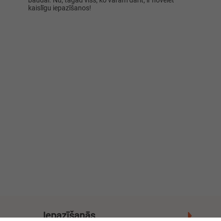
baudai. Nu, tagad viss, ko varam darīt, ir novēlēt
kaislīgu iepazīšanos!
Iepazīšanās