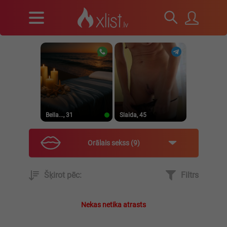
Bella..., 31
Slaida, 45
Orālais sekss
9
Šķirot pēc:
Filtrs
Tatjana, 25
Sabine, 20
Nekas netika atrasts