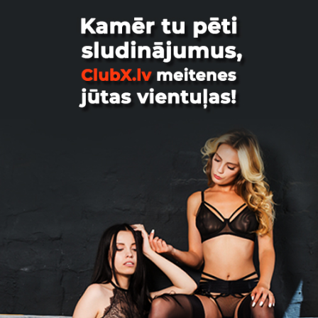
sievietei, ja partneri ir gatavi un spēj labi veikt orālo
aktu.
Mūsu vietnē ikviens var izvietot sludinājumu. Tas ir bez
maksas. Arī sludinājumu dēļa pārlūkošana ir ērta un
vienkārša. Ja kaut kas interesē, apskati atstāto
kontaktinformāciju un sazinies ar orālā seksa
pakalpojuma sludinājuma autoru.
Kā izvēlēties labāko partneri orālajam seksam?
Labākā partnera atrašana orālajam seksam
nepieciešams apvienot personīgās vēlmes, skaidru,
tiešu saziņu un aizsardzību. Vispirms nosaki savas
robežas pirms sludinājumu pārlūkošanas vai
izvietošanas. Saziņā ar partneri pirms akta ,tev ir
jāsaprot, kas tev patīk, kas liek justies ērti un kas ir
robežu pārkāpšana.
Izvērtējot potenciālos partnerus, meklē kādu, kuram ir
svarīga atklāta komunikācija par seksuālo veselību.
Labs partneris būs gatavs informēt par pašreizējo
veselības stāvokli un izmantos jebkuras izsargāšanās
metodes, par kurām jūs vienosities. Viņam vai viņai arī
jāizprot un jārespektē tavas robežas.
Saderība starp cilvēkiem ir vēl viena lieta, kas var
uzlabot orālo seksu. Partneris, kurš ir uzmanīgs un
atsaucīgs vienkāršas saziņas laikā, iespējams, aktā